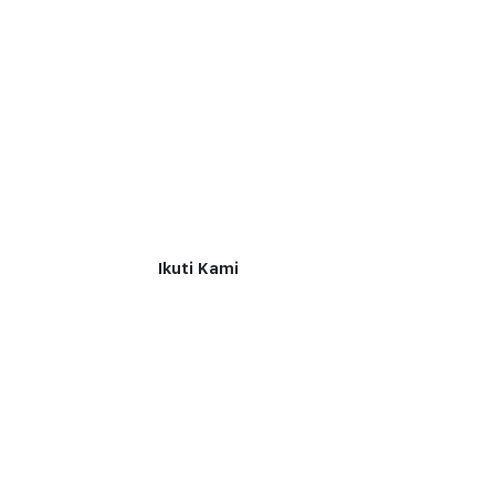
Ikuti Kami
UT Connect
ptunitedtractorstbk
unitedtractors.connect
unitedtractors
UT Call
 Tertib Niaga,
utcall1500072
onesia
1010
utcall1500072