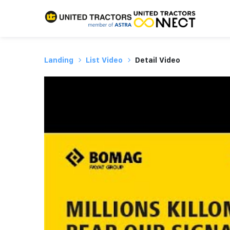
Landing
List Video
Detail Video