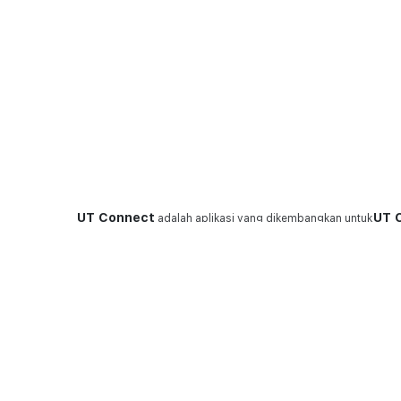
UT Connect
UT 
adalah aplikasi yang dikembangkan untuk
memberikan layanan terbaik bagi pelanggan United
Finan
Tractors.
Oper
Syarat dan Ketentuan
Klik 
Kebijakan Privasi
Onlin
Jika anda Customer Corporate? Silakan daftar di sini
Main
Komt
My Ti
Download
Equi
Orde
State