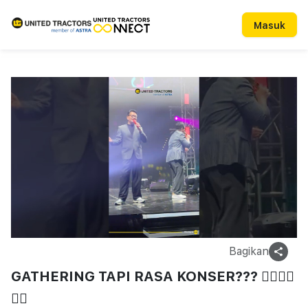
Masuk
Bagikan
GATHERING TAPI RASA KONSER??? 🖐🏻🖐🏻
🖐🏻