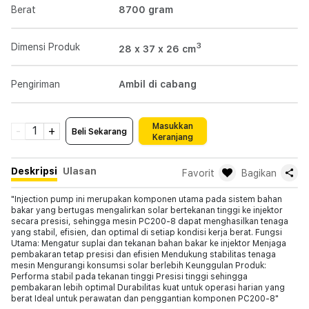
Berat
8700
gram
3
Dimensi Produk
28 x 37 x 26
cm
Pengiriman
Ambil di cabang
Masukkan
-
1
+
Beli Sekarang
Keranjang
Deskripsi
Ulasan
Favorit
Bagikan
"Injection pump ini merupakan komponen utama pada sistem bahan
bakar yang bertugas mengalirkan solar bertekanan tinggi ke injektor
secara presisi, sehingga mesin PC200-8 dapat menghasilkan tenaga
yang stabil, efisien, dan optimal di setiap kondisi kerja berat. Fungsi
Utama: Mengatur suplai dan tekanan bahan bakar ke injektor Menjaga
pembakaran tetap presisi dan efisien Mendukung stabilitas tenaga
mesin Mengurangi konsumsi solar berlebih Keunggulan Produk:
Performa stabil pada tekanan tinggi Presisi tinggi sehingga
pembakaran lebih optimal Durabilitas kuat untuk operasi harian yang
berat Ideal untuk perawatan dan penggantian komponen PC200-8"