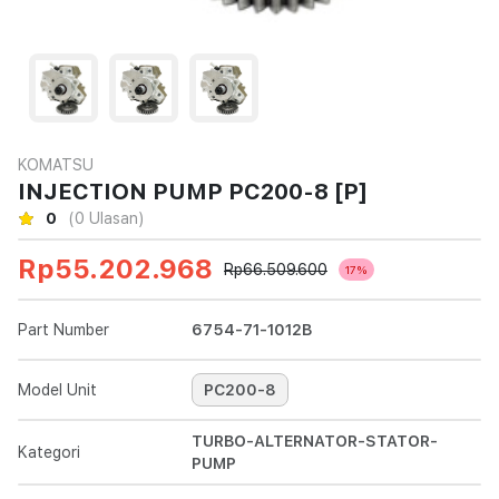
KOMATSU
INJECTION PUMP PC200-8 [P]
0
(0 Ulasan)
Rp55.202.968
Rp66.509.600
17%
Part Number
6754-71-1012B
Model Unit
PC200-8
TURBO-ALTERNATOR-STATOR-
Kategori
PUMP