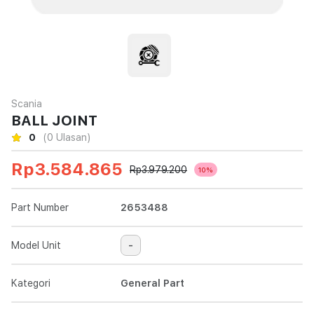
Scania
BALL JOINT
0
(0 Ulasan)
Rp3.584.865
Rp3.979.200
10%
Part Number
2653488
Model Unit
-
Kategori
General Part