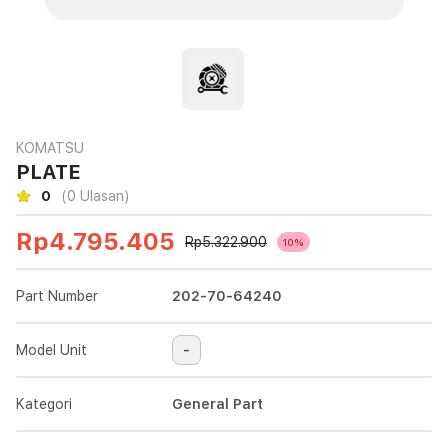
KOMATSU
PLATE
0
(0 Ulasan)
Rp4.795.405
Rp5.322.900
10%
Part Number
202-70-64240
Model Unit
-
Kategori
General Part