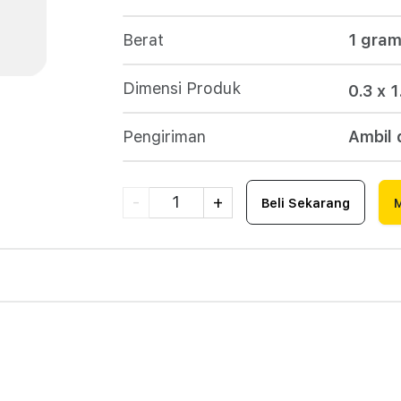
Berat
1
gra
Dimensi Produk
0.3 x 1
Pengiriman
Ambil 
-
1
+
Beli Sekarang