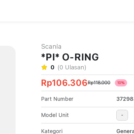
Scania
*PI* O-RING
0
(0 Ulasan)
Rp106.306
Rp118.000
10%
Part Number
37298
Model Unit
-
Kategori
Genera