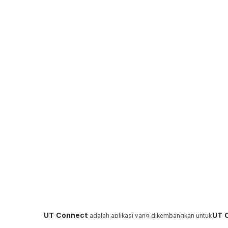
UT Connect
UT 
adalah aplikasi yang dikembangkan untuk
memberikan layanan terbaik bagi pelanggan United