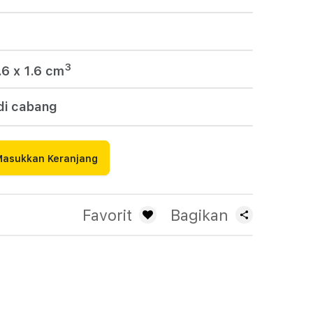
m
3
.6 x 1.6
cm
di cabang
Masukkan Keranjang
Favorit
Bagikan