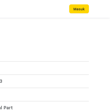
Masuk
3
l Part