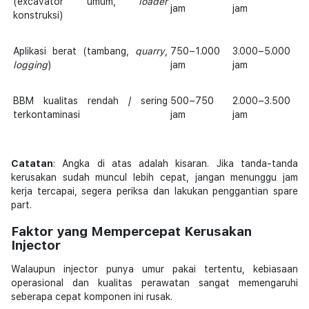
(excavator umum,
loader
jam
jam
konstruksi)
Aplikasi berat (tambang,
quarry
,
750–1.000
3.000–5.000
logging
)
jam
jam
BBM kualitas rendah / sering
500–750
2.000–3.500
terkontaminasi
jam
jam
Catatan
: Angka di atas adalah kisaran. Jika tanda-tanda
kerusakan sudah muncul lebih cepat, jangan menunggu jam
kerja tercapai, segera periksa dan lakukan penggantian spare
part.
Faktor yang Mempercepat Kerusakan
Injector
Walaupun injector punya umur pakai tertentu, kebiasaan
operasional dan kualitas perawatan sangat memengaruhi
seberapa cepat komponen ini rusak.