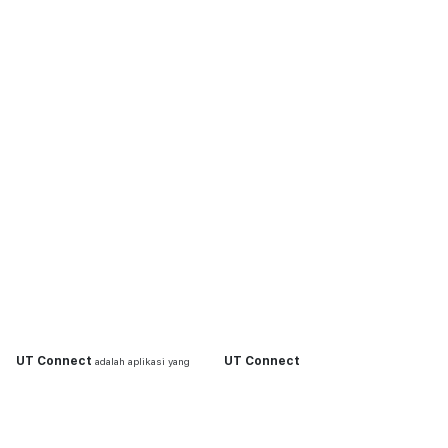
UT Connect
UT Connect
adalah aplikasi yang
dikembangkan untuk memberikan layanan
Financing Status
terbaik bagi pelanggan United Tractors.
Operation Management
Syarat dan Ketentuan
Klik UT
Kebijakan Privasi
Online Unit Inquiry
Jika anda Customer Corporate? Silakan