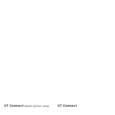
UT Connect
UT Connect
adalah aplikasi yang
dikembangkan untuk memberikan layanan
Financing Status
terbaik bagi pelanggan United Tractors.